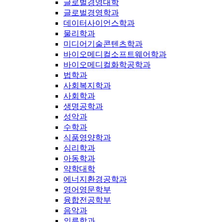
글로벌경영대학
글로벌경영학과
데이터사이언스학과
물리학과
미디어기술콘텐츠학과
바이오메디컬소프트웨어학과
바이오메디컬화학공학과
법학과
사회복지학과
사회학과
생명공학과
성악과
수학과
식품영양학과
심리학과
아동학과
약학대학
에너지환경공학과
영어영문학부
융합전공학부
음악과
의류학과