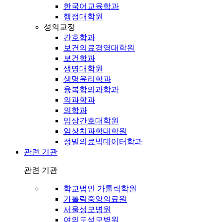
한국어교육학과
행정대학원
성의교정
간호학과
보건의료경영대학원
보건학과
생명대학원
생명윤리학과
융복합의과학과
의과학과
의학과
임상간호대학원
임상치과학대학원
정밀의료빅데이터학과
관련 기관
관련 기관
학교법인 가톨릭학원
가톨릭중앙의료원
서울성모병원
여의도성모병원