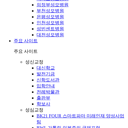
의정부성모병원
부천성모병원
은평성모병원
인천성모병원
성빈센트병원
대전성모병원
주요 사이트
주요 사이트
성신교정
대신학교
발전기금
신학도서관
입학안내
전례박물관
출판부
학보사
성심교정
BK21 FOUR 스마트파마 미래인재 양성사업
팀
BWL 가톨릭 인본주의 국제포럼