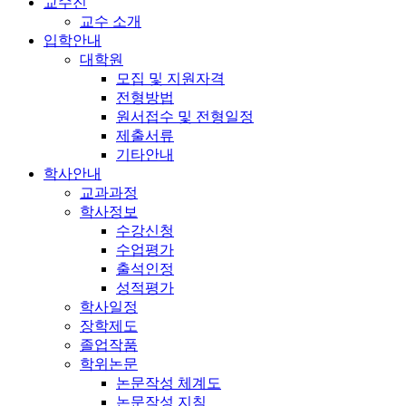
교수진
교수 소개
입학안내
대학원
모집 및 지원자격
전형방법
원서접수 및 전형일정
제출서류
기타안내
학사안내
교과과정
학사정보
수강신청
수업평가
출석인정
성적평가
학사일정
장학제도
졸업작품
학위논문
논문작성 체계도
논문작성 지침