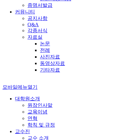
증명서발급
커뮤니티
공지사항
Q&A
각종서식
자료실
논문
전례
사진자료
동영상자료
기타자료
모바일메뉴열기
대학원소개
원장인사말
교육이념
연혁
학칙 및 규정
교수진
교수 소개