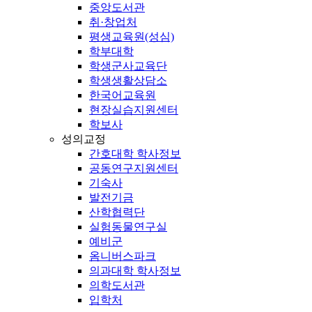
중앙도서관
취·창업처
평생교육원(성심)
학부대학
학생군사교육단
학생생활상담소
한국어교육원
현장실습지원센터
학보사
성의교정
간호대학 학사정보
공동연구지원센터
기숙사
발전기금
산학협력단
실험동물연구실
예비군
옴니버스파크
의과대학 학사정보
의학도서관
입학처