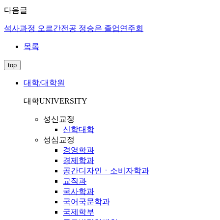
다음글
석사과정 오르간전공 정승은 졸업연주회
목록
top
대학/대학원
대학
UNIVERSITY
성신교정
신학대학
성심교정
경영학과
경제학과
공간디자인ㆍ소비자학과
교직과
국사학과
국어국문학과
국제학부