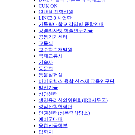
CUK ON
CUK비전혁신원
LINC3.0 사업단
가톨릭대학교 감염병 종합안내
강엘리사벳 학술연구기금
공동기기센터
교목실
교수학습개발원
국제교류처
기숙사
동문회
동물실험실
바이오헬스 융합 신소재 교육연구단
발전기금
상담센터
생명윤리심의위원회(IRB사무국)
성심산학협력단
인권센터(성폭력상담소)
예비군대대
융합전공학부
입학처