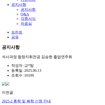
공지사항
공지사항
Q&A
각종서식
자료실
프린트
공유
공지사항
석사과정 합창지휘전공 김승현 졸업연주회
작성자 :
교*팀
등록일 :
2025.06.13
조회수 :
10109
이전글
2025-2 휴학 및 복학 신청 안내