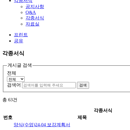
각종서식
공지사항
Q&A
각종서식
자료실
프린트
공유
각종서식
게시글 검색
전체
검색어
검색
총
63
건
각종서식
번호
제목
양식(수업)24-04 보강계획서