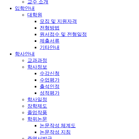
교수 소개
입학안내
대학원
모집 및 지원자격
전형방법
원서접수 및 전형일정
제출서류
기타안내
학사안내
교과과정
학사정보
수강신청
수업평가
출석인정
성적평가
학사일정
장학제도
졸업작품
학위논문
논문작성 체계도
논문작성 지침
증명서발급