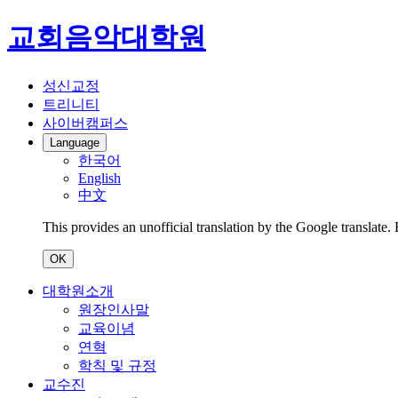
교회음악대학원
성신교정
트리니티
사이버캠퍼스
Language
한국어
English
中文
This provides an unofficial translation by the Google translate.
OK
대학원소개
원장인사말
교육이념
연혁
학칙 및 규정
교수진