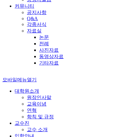
커뮤니티
공지사항
Q&A
각종서식
자료실
논문
전례
사진자료
동영상자료
기타자료
모바일메뉴열기
대학원소개
원장인사말
교육이념
연혁
학칙 및 규정
교수진
교수 소개
입학안내