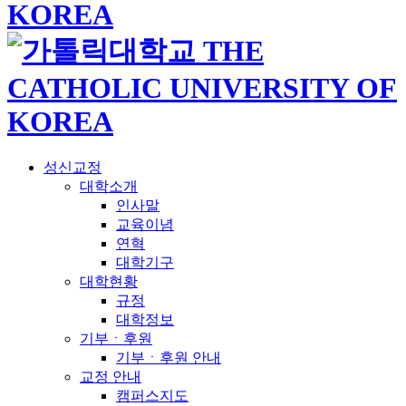
성신교정
대학소개
인사말
교육이념
연혁
대학기구
대학현황
규정
대학정보
기부ㆍ후원
기부ㆍ후원 안내
교정 안내
캠퍼스지도