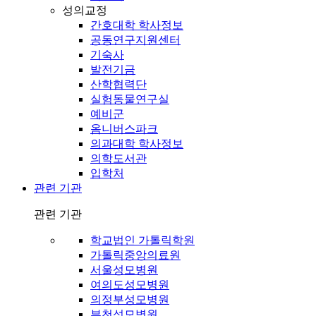
성의교정
간호대학 학사정보
공동연구지원센터
기숙사
발전기금
산학협력단
실험동물연구실
예비군
옴니버스파크
의과대학 학사정보
의학도서관
입학처
관련 기관
관련 기관
학교법인 가톨릭학원
가톨릭중앙의료원
서울성모병원
여의도성모병원
의정부성모병원
부천성모병원