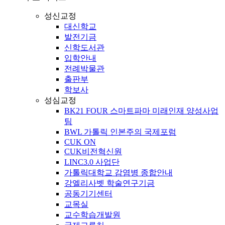
성신교정
대신학교
발전기금
신학도서관
입학안내
전례박물관
출판부
학보사
성심교정
BK21 FOUR 스마트파마 미래인재 양성사업
팀
BWL 가톨릭 인본주의 국제포럼
CUK ON
CUK비전혁신원
LINC3.0 사업단
가톨릭대학교 감염병 종합안내
강엘리사벳 학술연구기금
공동기기센터
교목실
교수학습개발원