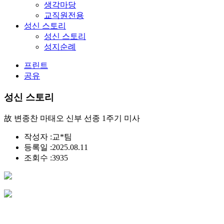
생각마당
교직원전용
성신 스토리
성신 스토리
성지순례
프린트
공유
성신 스토리
故 변종찬 마태오 신부 선종 1주기 미사
작성자 :
교*팀
등록일 :
2025.08.11
조회수 :
3935