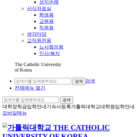
성지순례
서식자료실
학생용
교원용
직원용
생각마당
교직원전용
노사협의회
인사/복지
The Catholic University
of Korea
검색
검색
전체메뉴 열기
검색
대학장학금
입학안내
기숙사등록
가톨릭대학교
대학원입학안내
모바일메뉴