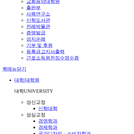
교회음악대학원
출판부
사목연구소
신학도서관
전례박물관
증명발급
성지순례
기부 및 후원
등록금고지서출력
근로소득원천징수영수증
퀵메뉴닫기
대학/대학원
대학
UNIVERSITY
성신교정
신학대학
성심교정
경영학과
경제학과
공간디자인ㆍ소비자학과