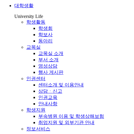
대학생활
University Life
학생활동
학생회
학보사
동아리
교목실
교목실 소개
부서 소개
영성상담
행사 게시판
인권센터
센터소개 및 이용안내
상담ㆍ신고
인권교육
안내사항
학생지원
부속병원 이용 및 학생상해보험
취업지원 및 외부기관 안내
정보서비스