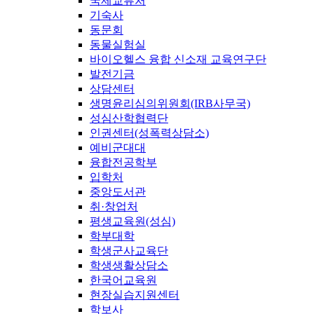
국제교류처
기숙사
동문회
동물실험실
바이오헬스 융합 신소재 교육연구단
발전기금
상담센터
생명윤리심의위원회(IRB사무국)
성심산학협력단
인권센터(성폭력상담소)
예비군대대
융합전공학부
입학처
중앙도서관
취·창업처
평생교육원(성심)
학부대학
학생군사교육단
학생생활상담소
한국어교육원
현장실습지원센터
학보사