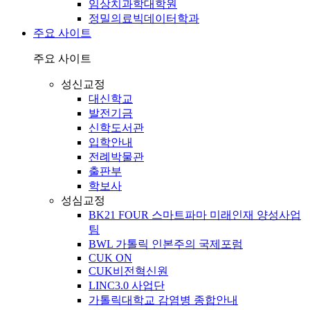
임상치과학대학원
정밀의료빅데이터학과
주요 사이트
주요 사이트
성신교정
대신학교
발전기금
신학도서관
입학안내
전례박물관
출판부
학보사
성심교정
BK21 FOUR 스마트파마 미래인재 양성사업
팀
BWL 가톨릭 인본주의 국제포럼
CUK ON
CUK비전혁신원
LINC3.0 사업단
가톨릭대학교 감염병 종합안내