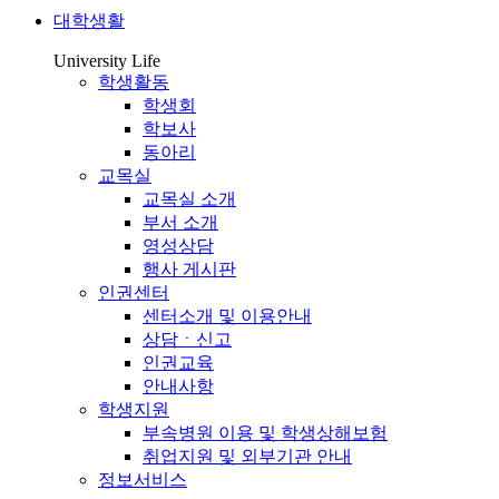
대학생활
University Life
학생활동
학생회
학보사
동아리
교목실
교목실 소개
부서 소개
영성상담
행사 게시판
인권센터
센터소개 및 이용안내
상담ㆍ신고
인권교육
안내사항
학생지원
부속병원 이용 및 학생상해보험
취업지원 및 외부기관 안내
정보서비스