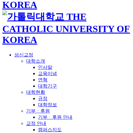
성신교정
대학소개
인사말
교육이념
연혁
대학기구
대학현황
규정
대학정보
기부ㆍ후원
기부ㆍ후원 안내
교정 안내
캠퍼스지도