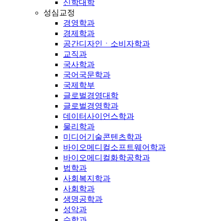
신학대학
성심교정
경영학과
경제학과
공간디자인ㆍ소비자학과
교직과
국사학과
국어국문학과
국제학부
글로벌경영대학
글로벌경영학과
데이터사이언스학과
물리학과
미디어기술콘텐츠학과
바이오메디컬소프트웨어학과
바이오메디컬화학공학과
법학과
사회복지학과
사회학과
생명공학과
성악과
수학과