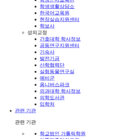
학생생활상담소
한국어교육원
현장실습지원센터
학보사
성의교정
간호대학 학사정보
공동연구지원센터
기숙사
발전기금
산학협력단
실험동물연구실
예비군
옴니버스파크
의과대학 학사정보
의학도서관
입학처
관련 기관
관련 기관
학교법인 가톨릭학원