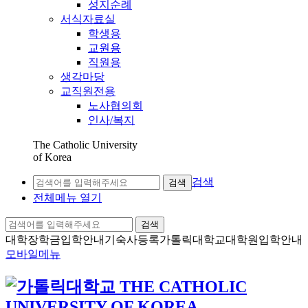
성지순례
서식자료실
학생용
교원용
직원용
생각마당
교직원전용
노사협의회
인사/복지
The Catholic University
of Korea
검색
검색
전체메뉴 열기
검색
대학장학금
입학안내
기숙사등록
가톨릭대학교
대학원입학안내
모바일메뉴