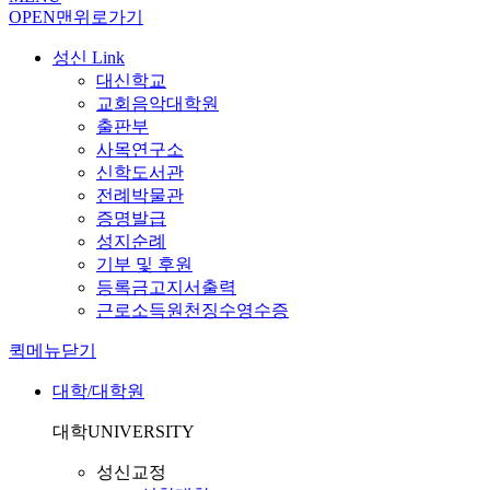
OPEN
맨위로가기
성신 Link
대신학교
교회음악대학원
출판부
사목연구소
신학도서관
전례박물관
증명발급
성지순례
기부 및 후원
등록금고지서출력
근로소득원천징수영수증
퀵메뉴닫기
대학/대학원
대학
UNIVERSITY
성신교정