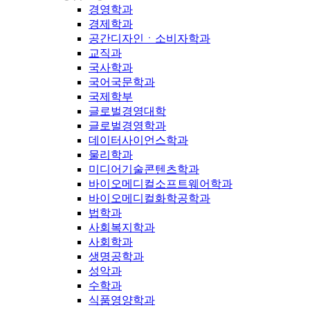
경영학과
경제학과
공간디자인ㆍ소비자학과
교직과
국사학과
국어국문학과
국제학부
글로벌경영대학
글로벌경영학과
데이터사이언스학과
물리학과
미디어기술콘텐츠학과
바이오메디컬소프트웨어학과
바이오메디컬화학공학과
법학과
사회복지학과
사회학과
생명공학과
성악과
수학과
식품영양학과