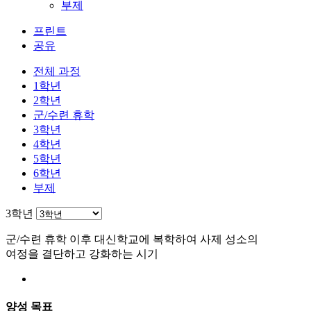
부제
프린트
공유
전체 과정
1학년
2학년
군/수련 휴학
3학년
4학년
5학년
6학년
부제
3학년
군/수련 휴학 이후 대신학교에 복학하여 사제 성소의
여정을 결단하고 강화하는 시기
양성 목표