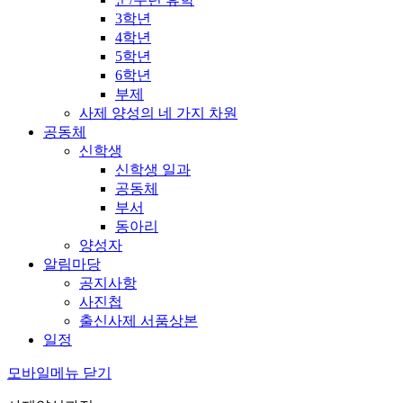
3학년
4학년
5학년
6학년
부제
사제 양성의 네 가지 차원
공동체
신학생
신학생 일과
공동체
부서
동아리
양성자
알림마당
공지사항
사진첩
출신사제 서품상본
일정
모바일메뉴 닫기