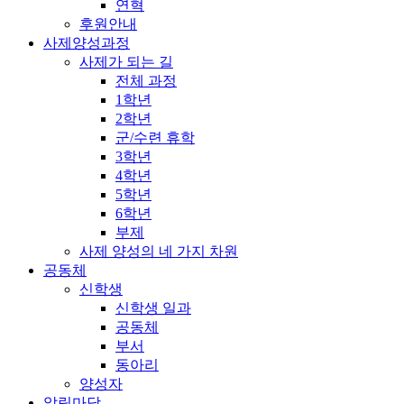
연혁
후원안내
사제양성과정
사제가 되는 길
전체 과정
1학년
2학년
군/수련 휴학
3학년
4학년
5학년
6학년
부제
사제 양성의 네 가지 차원
공동체
신학생
신학생 일과
공동체
부서
동아리
양성자
알림마당