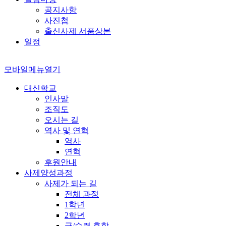
공지사항
사진첩
출신사제 서품상본
일정
모바일메뉴열기
대신학교
인사말
조직도
오시는 길
역사 및 연혁
역사
연혁
후원안내
사제양성과정
사제가 되는 길
전체 과정
1학년
2학년
군/수련 휴학